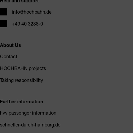
Help and support
Email
info@hochbahn.de
Phone
+49 40 3288-0
About Us
Contact
HOCHBAHN projects
Taking responsibility
Further information
hvv passenger information
schneller-durch-hamburg.de