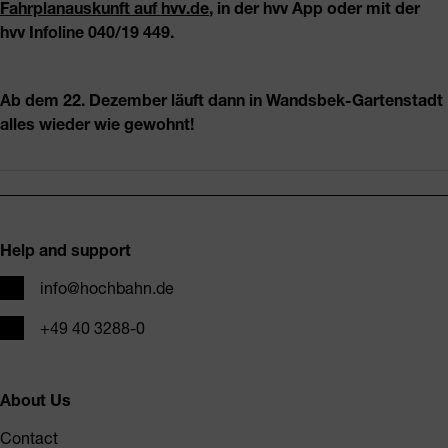
Fahrplanauskunft auf hvv.de
, in der hvv App oder mit der
hvv Infoline 040/19 449.
Ab dem 22. Dezember läuft dann in Wandsbek-Gartenstadt
alles wieder wie gewohnt!
Footer
Help and support
Email
info@hochbahn.de
Phone
+49 40 3288-0
About Us
Contact