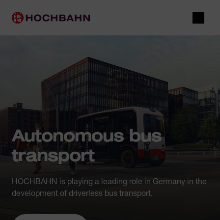
Navigate in Hochbahn
Quick navigation
Main navigation
Open 
Autonomous bus
transport
HOCHBAHN is playing a leading role in Germany in the
development of driverless bus transport.