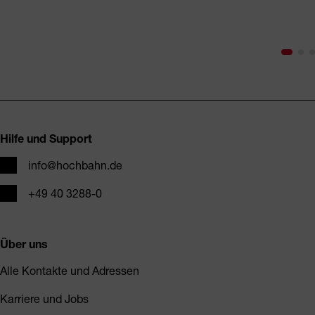
Fusszeile
Hilfe und Support
E-Mail
info@hochbahn.de
Telefon
+49 40 3288-0
Über uns
Alle Kontakte und Adressen
Karriere und Jobs