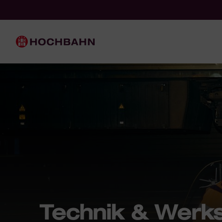
Navigieren in Hochbahn
Schnellnavigation
Hauptnavigation
Technik & Werks