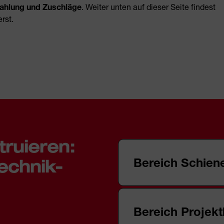
zahlung und Zuschläge
. Weiter unten auf dieser Seite findest
rst.
.
truieren:
Bereich Schien
echnik-
Sichere, effiziente und 
Bereich Projek
Anspruch der Fahrgäste. 