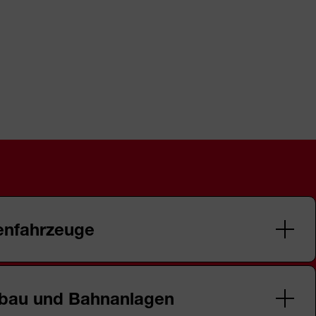
enfahrzeuge
zuverlässige U-Bahn-Fahrzeuge – das ist unser und der
tbau und Bahnanlagen
Die Herausforderung für unsere Kolleg*innen in diesem