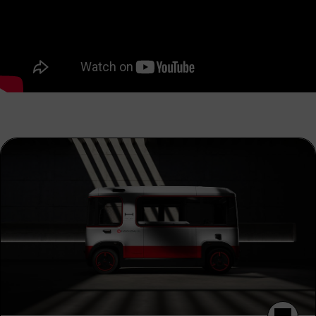
Wir verwenden einen Service eines
Drittanbieters, um Videoinhalte einzubetten.
Dieser Service kann Daten zu Ihren Aktivitäten
sammeln. Bitte lesen Sie die Details durch und
stimmen Sie der Nutzung des Service zu, um
dieses Video anzusehen.
Mehr Informationen
Akzeptieren
powered by
Usercentrics Consent Management
Platform