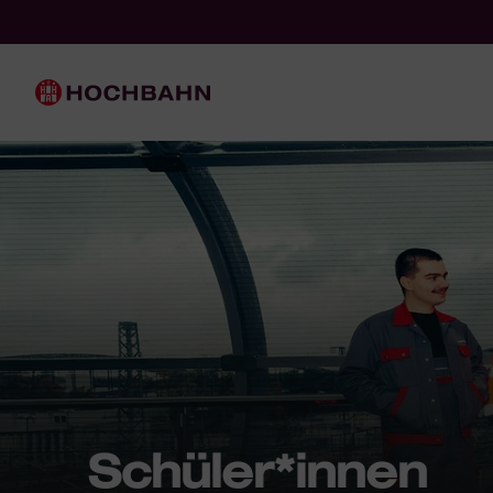
Navigieren in Hochbahn
Schnellnavigation
Hauptnavigation
Schüler*innen