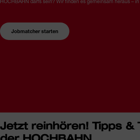
HOCHBAHN darfs sein? Wir finden es gemeinsam heraus – in 
Jobmatcher starten
Jetzt reinhören! Tipps & 
der HOCHBAHN