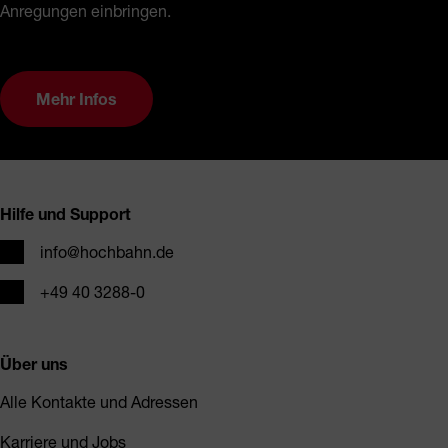
Anregungen einbringen.
Mehr Infos
Fusszeile
Hilfe und Support
E-Mail
info@hochbahn.de
Telefon
+49 40 3288-0
Über uns
Alle Kontakte und Adressen
Karriere und Jobs