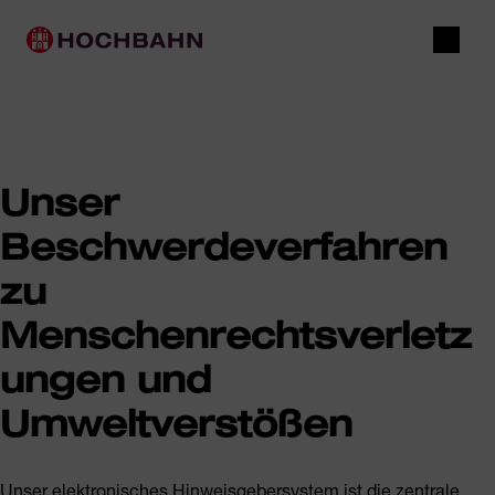
Navigieren in Hochbahn
Schnellnavigation
Hauptnavigation
Suche
Unser
Beschwerdeverfahren
zu
Menschenrechtsverletz
ungen und
Umweltverstößen
Unser elektronisches Hinweisgebersystem ist die zentrale