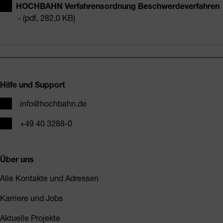
HOCHBAHN Verfahrensordnung Beschwerdeverfahren
- (pdf, 282,0 KB)
Fusszeile
Hilfe und Support
E-Mail
info@hochbahn.de
Telefon
+49 40 3288-0
Über uns
Alle Kontakte und Adressen
Karriere und Jobs
Aktuelle Projekte