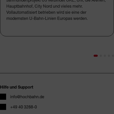
Hauptbahnhof, City Nord und vieles mehr.
Vollautomatisiert betrieben wird sie eine der
modernsten U-Bahn-Linien Europas werden.
Fusszeile
Hilfe und Support
E-Mail
info@hochbahn.de
Telefon
+49 40 3288-0