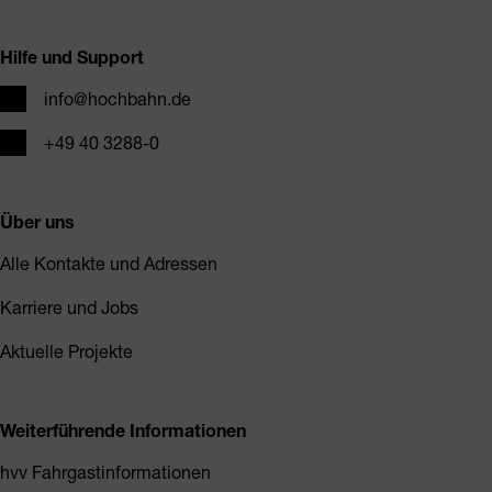
Fusszeile
Hilfe und Support
E-Mail
info@hochbahn.de
Telefon
+49 40 3288-0
Über uns
Alle Kontakte und Adressen
Karriere und Jobs
Aktuelle Projekte
Weiterführende Informationen
hvv Fahrgastinformationen