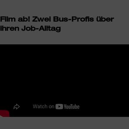
Film ab! Zwei Bus-Profis über
ihren Job-Alltag
Wir benötigen Ihre Zustimmung, um
den YouTube Video-Service zu
laden!
Wir verwenden einen Service eines
Drittanbieters, um Videoinhalte einzubetten.
Dieser Service kann Daten zu Ihren Aktivitäten
sammeln. Bitte lesen Sie die Details durch und
stimmen Sie der Nutzung des Service zu, um
dieses Video anzusehen.