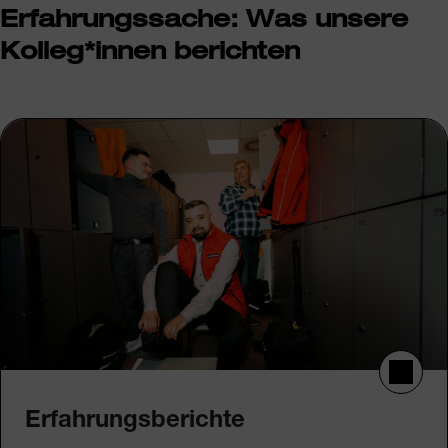
Mehr Informationen
Erfahrungssache: Was unsere
Kolleg*innen berichten
Akzeptieren
powered by
Usercentrics Consent Management
Platform
Erfahrungsberichte