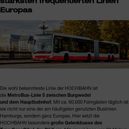
stärksten frequentierten Linien
Powered by
Usercentrics Consent Management
Platform
Europas
Die wohl bekannteste Linie der HOCHBAHN ist
die
MetroBus-Linie 5 zwischen Burgwedel
und dem Hauptbahnhof
. Mit ca. 60.000 Fahrgästen täglich ist
sie nicht nur eine der am häufigsten genutzten Buslinien
Hamburgs, sondern ganz Europas. Hier setzt die
HOCHBAHN besonders
große Gelenkbusse des