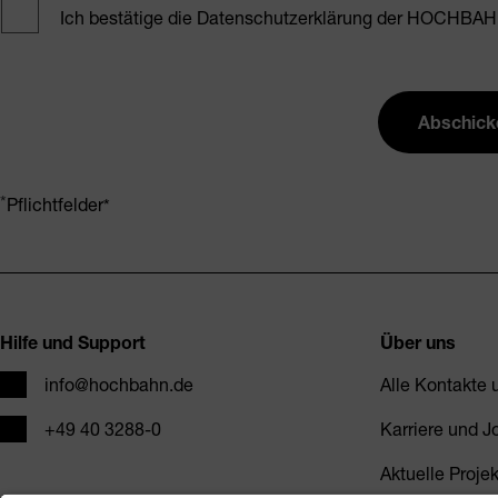
Ich bestätige die Datenschutzerklärung der HOCHBAH
Abschick
Pflichtfelder
Fusszeile
Hilfe und Support
Über uns
E-Mail
info@hochbahn.de
Alle Kontakte
Telefon
+49 40 3288-0
Karriere und J
Aktuelle Proje