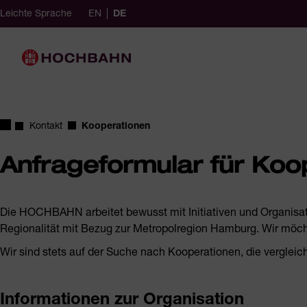
Navigieren in Hochbahn
Schnellnavigation
English (Germany)
ausgewählt
German (Germany)
Leichte Sprache
EN
DE
achauswahl
Hauptnavigation
Startseite
Kontakt
Kooperationen
Anfrageformular für Koo
Die HOCHBAHN arbeitet bewusst mit Initiativen und Organisati
Regionalität mit Bezug zur Metropolregion Hamburg. Wir möcht
Wir sind stets auf der Suche nach Kooperationen, die vergleic
Informationen zur Organisation