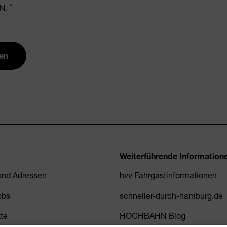
N.
en
Weiterführende Information
 und Adressen
hvv Fahrgastinformationen
obs
schneller-durch-hamburg.de
kte
HOCHBAHN Blog