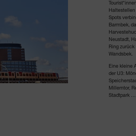
Tourist*inne
Haltestellen
Spots verbin
Barmbek, da
Harvestehude
Neustadt, H
Ring zurück
Wandsbek.
Eine kleine
der U3: Mön
Speichersta
Millerntor, 
Stadtpark …