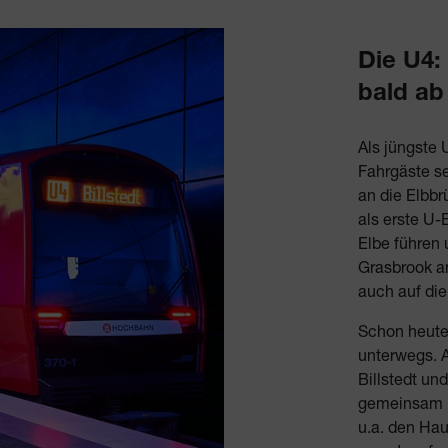
Die U4:
bald ab
Als jüngste 
Fahrgäste se
an die Elbbr
als erste U
Elbe führen 
Grasbrook an
auch auf die
Schon heute 
unterwegs. 
Billstedt un
gemeinsam m
u.a. den Hau