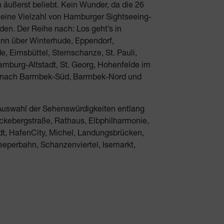
n äußerst beliebt. Kein Wunder, da die 26
 eine Vielzahl von Hamburger Sightseeing-
den. Der Reihe nach: Los geht’s in
nn über Winterhude, Eppendorf,
, Eimsbüttel, Sternschanze, St. Pauli,
amburg-Altstadt, St. Georg, Hohenfelde im
 nach Barmbek-Süd, Barmbek-Nord und
 Auswahl der Sehenswürdigkeiten entlang
ckebergstraße, Rathaus, Elbphilharmonie,
dt, HafenCity, Michel, Landungsbrücken,
Reeperbahn, Schanzenviertel, Isemarkt,