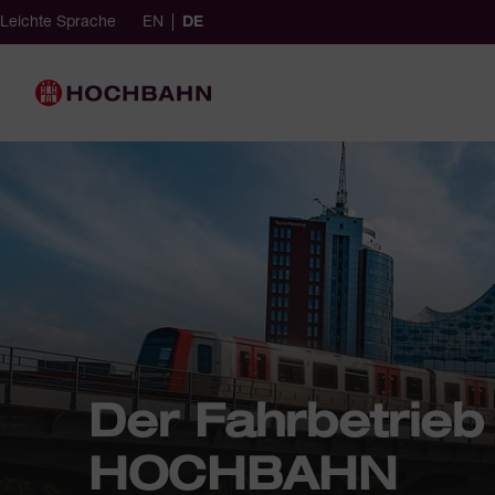
Navigieren in Hochbahn
Schnellnavigation
English (Germany)
ausgewählt
German (Germany)
Leichte Sprache
EN
DE
achauswahl
Hauptnavigation
Der Fahrbetrieb
HOCHBAHN