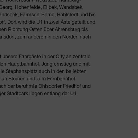
. Georg, Hohenfelde, Eilbek, Wandsbek,
andsbek, Farmsen-Berne, Rahlstedt und bis
rf. Dort wird die U1 in zwei Äste geteilt und
inen Richtung Osten über Ahrensburg bis
nsdorf, zum anderen in den Norden nach
t unsere Fahrgäste in der City an zentrale
den Hauptbahnhof, Jungfernstieg und mit
lle Stephansplatz auch in den beliebten
n un Blomen und zum Fernbahnhof
ch der berühmte Ohlsdorfer Friedhof und
er Stadtpark liegen entlang der U1-