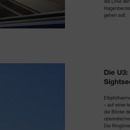
die Linie de
Hagenbecks 
gehen soll.
Die U3:
Sightse
Elbphilharm
– auf einer 
die Blicke 
oberirdisch
Die Ringlini