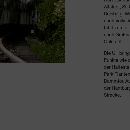
Altstadt, St
Dulsberg, W
nach Volksdo
fährt zum e
nach Großha
Ohlstedt.
Die U1 bring
Punkte wie 
der Halteste
Park Plante
Dammtor. Au
der Hamburg
Strecke.