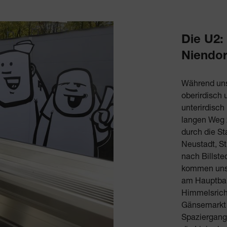
Die U2:
Niendor
Während uns
oberirdisch 
unterirdisch
langen Weg 2
durch die Sta
Neustadt, S
nach Billst
kommen unse
am Hauptbah
Himmelsrich
Gänsemarkt 
Spaziergang 