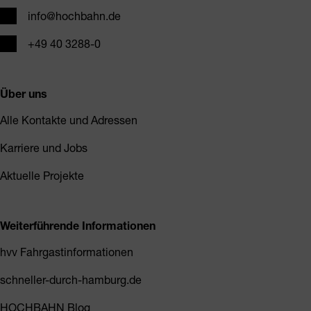
E-Mail
info@hochbahn.de
Telefon
+49 40 3288-0
Über uns
Alle Kontakte und Adressen
Karriere und Jobs
Aktuelle Projekte
Weiterführende Informationen
hvv Fahrgastinformationen
schneller-durch-hamburg.de
HOCHBAHN Blog