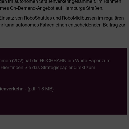
rungen im autonomen Straßenverkehr gesammelt. Im Rahmen
tonomes On-Demand-Angebot auf Hamburgs Straßen.
n Einsatz von RoboShuttles und RoboMidibussen im regulären
kehr kann autonomes Fahren einen entscheidenden Beitrag zur
ehmen (VDV) hat die HOCHBAHN ein White Paper zum
 Hier finden Sie das Strategiepapier direkt zum
ienverkehr
- (pdf, 1,8 MB)