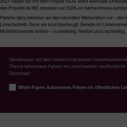
2021 haben wir mit dem Projekt HEAT erste wertvolle Erfah
des Projekts ALIKE erproben wir 2026 ein barrierefreies au
Parallel dazu bereiten wir den nächsten Meilenstein vor – de
Linienbetrieb. Denn wir sind überzeugt: Gerade im Linienver
Mobilitätswende leisten – zuverlässig, flexibel und nachhaltig.
Gemeinsam mit dem Verband Deutscher Verkehrsuntern
Thema fahrerloses Fahren im Linienverkehr veröffentlicht.
Download:
White Paper: Autonomes Fahren im öffentlichen Lin