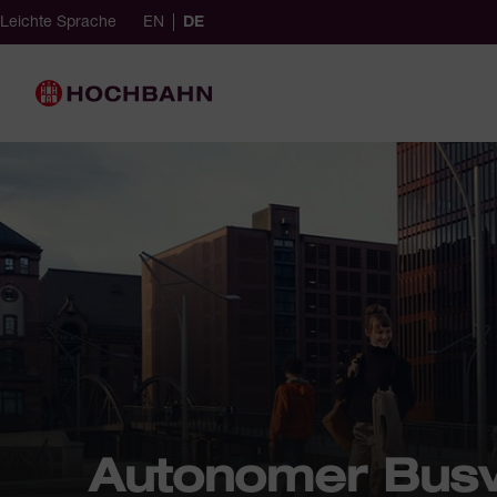
Navigieren in Hochbahn
Schnellnavigation
English (Germany)
ausgewählt
German (Germany)
Leichte Sprache
EN
DE
achauswahl
Hauptnavigation
Autonomer Busv