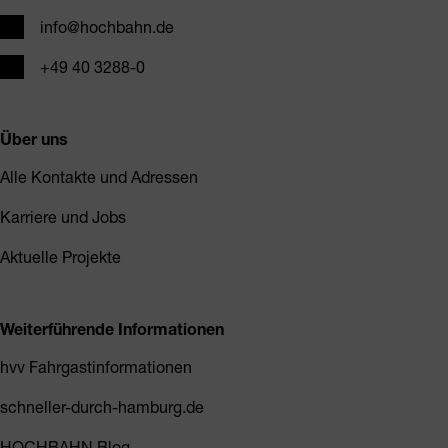
E-Mail
info@hochbahn.de
Telefon
+49 40 3288-0
Über uns
Alle Kontakte und Adressen
Karriere und Jobs
Aktuelle Projekte
Weiterführende Informationen
hvv Fahrgastinformationen
schneller-durch-hamburg.de
HOCHBAHN Blog