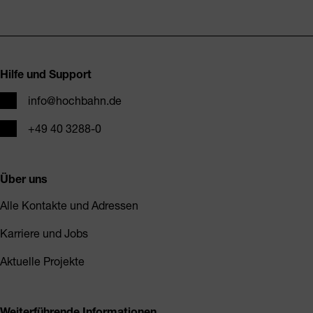
Fusszeile
Hilfe und Support
E-Mail
info@hochbahn.de
Telefon
+49 40 3288-0
Über uns
Alle Kontakte und Adressen
Karriere und Jobs
Aktuelle Projekte
Weiterführende Informationen