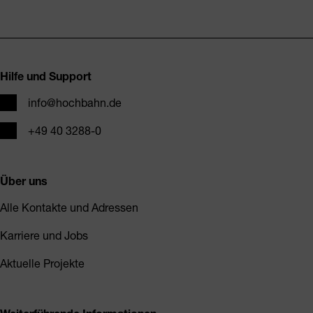
Fusszeile
Hilfe und Support
E-Mail
info@hochbahn.de
Telefon
+49 40 3288-0
Über uns
Alle Kontakte und Adressen
Karriere und Jobs
Aktuelle Projekte