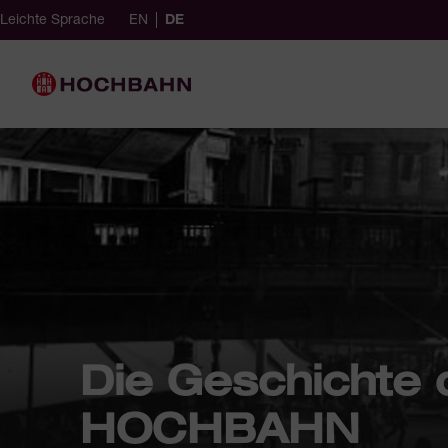
Navigieren in Hochbahn
Schnellnavigation
English (Germany)
ausgewählt
German (Germany)
Leichte Sprache
EN
DE
achauswahl
Hauptnavigation
Die Geschichte 
HOCHBAHN