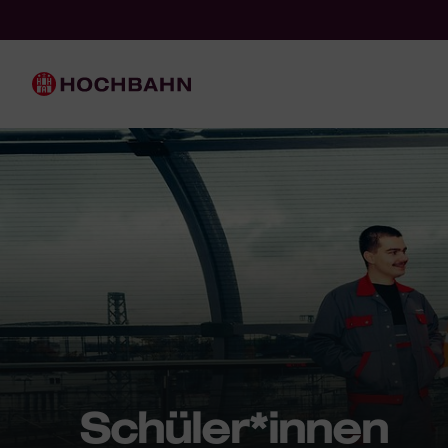
Navigieren in Hochbahn
Schnellnavigation
Hauptnavigation
Schüler*innen