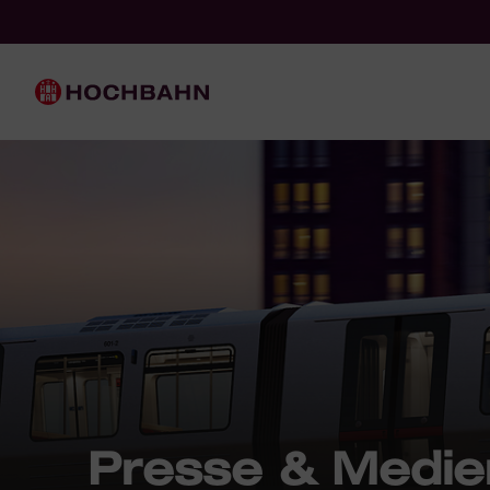
Navigieren in Hochbahn
Schnellnavigation
Hauptnavigation
Presse & Medie