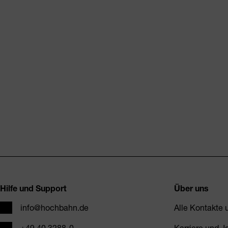
Fusszeile
Hilfe und Support
Über uns
E-Mail
info@hochbahn.de
Alle Kontakte
Telefon
+49 40 3288-0
Karriere und J