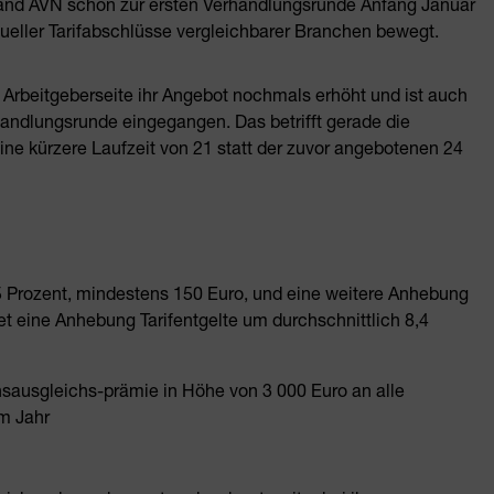
and AVN schon zur ersten Verhandlungsrunde Anfang Januar
tueller Tarifabschlüsse vergleichbarer Branchen bewegt.
 Arbeitgeberseite ihr Angebot nochmals erhöht und ist auch
andlungsrunde eingegangen. Das betrifft gerade die
ne kürzere Laufzeit von 21 statt der zuvor angebotenen 24
5 Prozent, mindestens 150 Euro, und eine weitere Anhebung
et eine Anhebung Tarifentgelte um durchschnittlich 8,4
onsausgleichs-prämie in Höhe von 3 000 Euro an alle
em Jahr