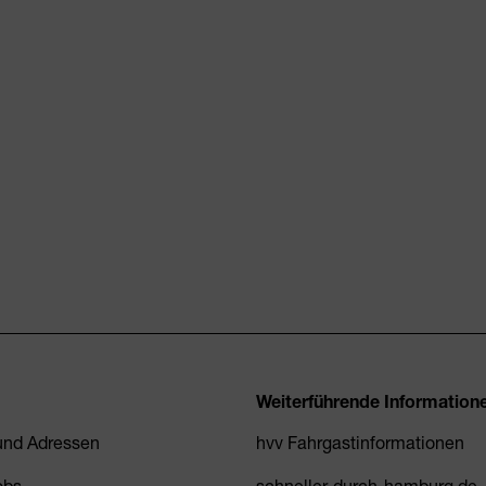
Weiterführende Information
 und Adressen
hvv Fahrgastinformationen
obs
schneller-durch-hamburg.de