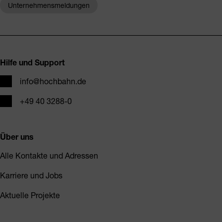
Unternehmensmeldungen
Fusszeile
Hilfe und Support
E-Mail
info@hochbahn.de
Telefon
+49 40 3288-0
Über uns
Alle Kontakte und Adressen
Karriere und Jobs
Aktuelle Projekte