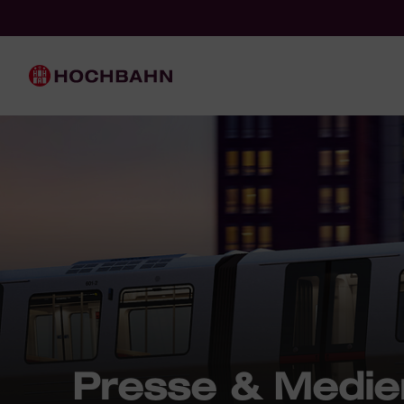
Navigieren in Hochbahn
Schnellnavigation
Hauptnavigation
Presse & Medie