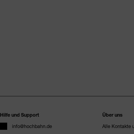
Fusszeile
Hilfe und Support
Über uns
E-Mail
info@hochbahn.de
Alle Kontakte