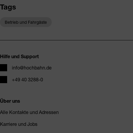
Tags
Betrieb und Fahrgäste
Fusszeile
Hilfe und Support
E-Mail
info@hochbahn.de
Telefon
+49 40 3288-0
Über uns
Alle Kontakte und Adressen
Karriere und Jobs