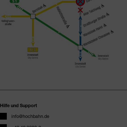
Fusszeile
Hilfe und Support
E-Mail
info@hochbahn.de