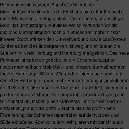
Parkhauses ein weiteres Angebot, das auf die
Mobilitätswende einzahlt: das Parkhaus bietet künftig noch
mehr Menschen die Möglichkeit, auf bequeme, nachhaltige
Mobilität umzusteigen. Auf diese Weise verbinden wir die
südliche Metropolregion noch ein Stückchen mehr mit der
inneren Stadt, stärken den Umweltverbund sowie das System
Schiene über die Ländergrenzen hinweg und entlasten die
Straßen im Kreis Harburg und Hamburg maßgeblich. Das neue
Parkhaus ist dabei eingebettet in ein Gesamtkonzept an
neuen nachhaltigen Mobilitäts- und Infrastrukturmaßnahmen
für den Hamburger Süden: Wir modernisieren und erweitern
den ZOB Harburg für noch mehr Busverbindungen, installieren
ab 2023 den elektrischen On-Demand-Dienst Ioki, planen das
größte Fahrradparkhaus Hamburgs mit direktem Zugang zur
S-Bahnstation, lassen einen Mobilitäts-Hub auf der Veddel
entstehen, planen die dritte S-Bahnlinie und prüfen eine
Erweiterung der Schienenkapazitäten auf der Norder- und
Süderelbbrücke. Aber vor allem: Wir planen mit der U4 auch
eine weitere Elbquerung, schon jetzt bis nach Wilhelmsburg.