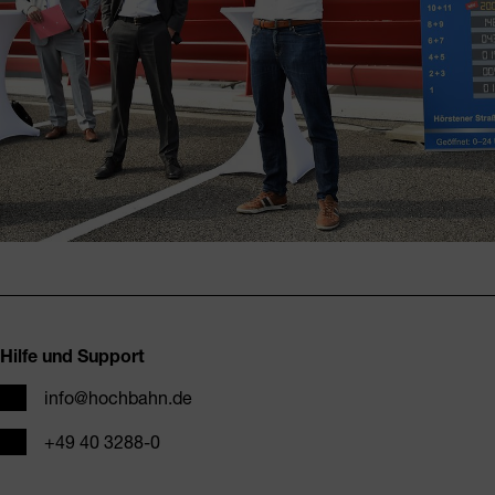
Fusszeile
Hilfe und Support
E-Mail
info@hochbahn.de
Telefon
+49 40 3288-0