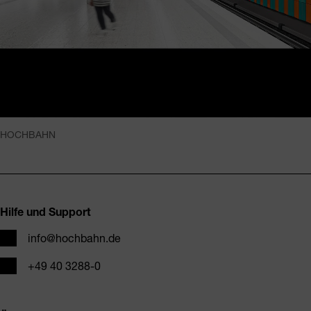
HOCHBAHN
Fusszeile
Hilfe und Support
E-Mail
info@hochbahn.de
Telefon
+49 40 3288-0