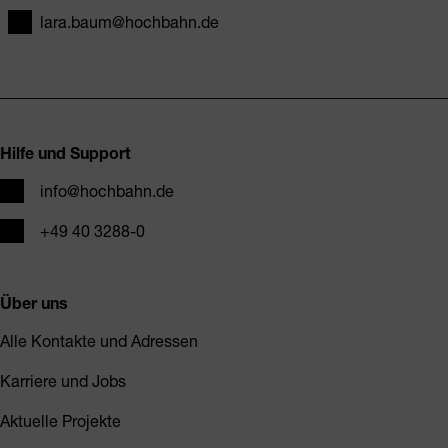
lara.baum@hochbahn.de
E-Mail
Fusszeile
Hilfe und Support
E-Mail
info@hochbahn.de
Telefon
+49 40 3288-0
Über uns
Alle Kontakte und Adressen
Karriere und Jobs
Aktuelle Projekte