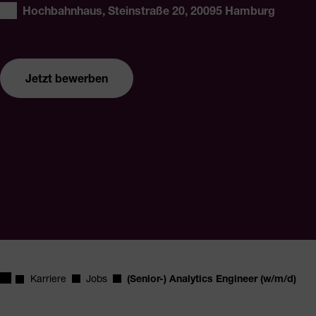
Ort:
Hochbahnhaus, Steinstraße 20, 20095 Hamburg
Jetzt bewerben
Startseite
Karriere
Jobs
(Senior-) Analytics Engineer (w/m/d)
(Senior-) Analytics Engineer (w/m/d)
Jetzt bewerben