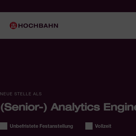
Navigieren in Hochbahn
Schnellnavigation
Hauptnavigation
NEUE STELLE ALS
(Senior-) Analytics Engi
Stellentyp:
Arbeitszeit:
Unbefristete Festanstellung
Vollzeit