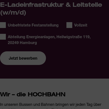
E-Ladeinfrastruktur & Leitstelle
(w/m/d)
Stellentyp:
Arbeitszeit:
Unbefristete Festanstellung
Vollzeit
Ort:
Abteilung Energieanlagen, Heilwigstraße 119,
20249 Hamburg
Jetzt bewerben
Elektroniker für Betriebstechnik – E-Ladeinfrastruktur &
Wir – die HOCHBAHN
Leitstelle (w/m/d)
In unseren Bussen und Bahnen bringen wir jeden Tag über
Jetzt bewerben