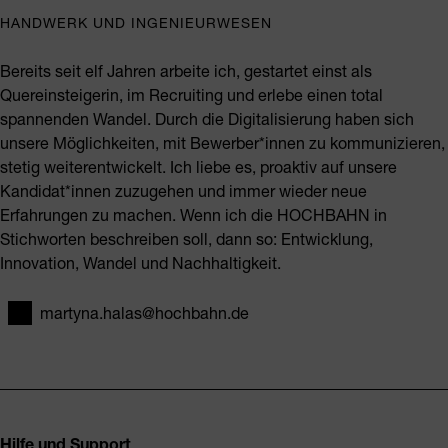
HANDWERK UND INGENIEURWESEN
Bereits seit elf Jahren arbeite ich, gestartet einst als
Quereinsteigerin, im Recruiting und erlebe einen total
spannenden Wandel. Durch die Digitalisierung haben sich
unsere Möglichkeiten, mit Bewerber*innen zu kommunizieren,
stetig weiterentwickelt. Ich liebe es, proaktiv auf unsere
Kandidat*innen zuzugehen und immer wieder neue
Erfahrungen zu machen. Wenn ich die HOCHBAHN in
Stichworten beschreiben soll, dann so: Entwicklung,
Innovation, Wandel und Nachhaltigkeit.
martyna.halas@hochbahn.de
E-Mail
Fusszeile
Hilfe und Support