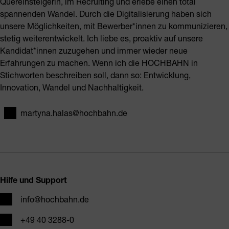
Quereinsteigerin, im Recruiting und erlebe einen total
spannenden Wandel. Durch die Digitalisierung haben sich
unsere Möglichkeiten, mit Bewerber*innen zu kommunizieren,
stetig weiterentwickelt. Ich liebe es, proaktiv auf unsere
Kandidat*innen zuzugehen und immer wieder neue
Erfahrungen zu machen. Wenn ich die HOCHBAHN in
Stichworten beschreiben soll, dann so: Entwicklung,
Innovation, Wandel und Nachhaltigkeit.
martyna.halas@hochbahn.de
E-Mail
Fusszeile
Hilfe und Support
E-Mail
info@hochbahn.de
Telefon
+49 40 3288-0