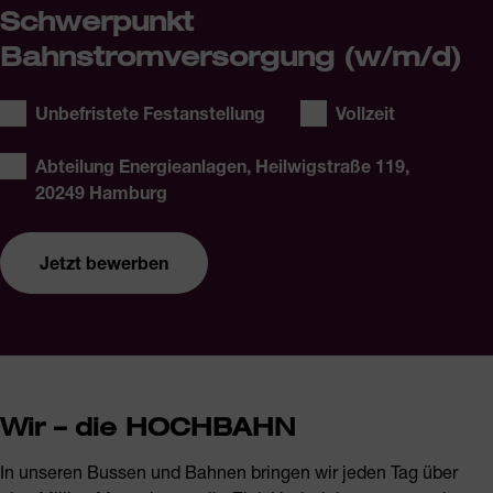
Schwerpunkt
Bahnstromversorgung (w/m/d)
Stellentyp:
Arbeitszeit:
Unbefristete Festanstellung
Vollzeit
Ort:
Abteilung Energieanlagen, Heilwigstraße 119,
20249 Hamburg
Jetzt bewerben
Elektroniker für Betriebstechnik - Schwerpunkt
Wir – die HOCHBAHN
Bahnstromversorgung (w/m/d)
In unseren Bussen und Bahnen bringen wir jeden Tag über
Jetzt bewerben