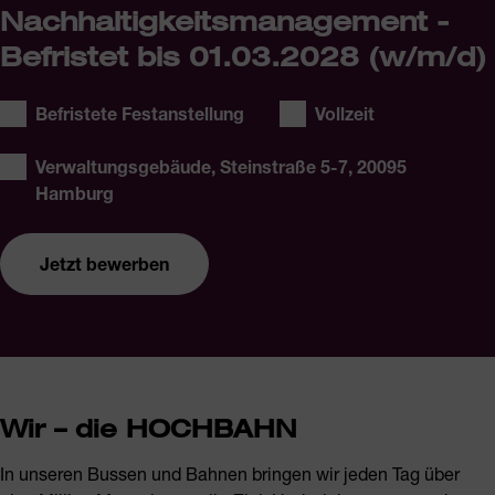
Nachhaltigkeitsmanagement -
Befristet bis 01.03.2028 (w/m/d)
Stellentyp:
Arbeitszeit:
Befristete Festanstellung
Vollzeit
Ort:
Verwaltungsgebäude, Steinstraße 5-7, 20095
Hamburg
Jetzt bewerben
Referent Nachhaltigkeitsmanagement - Befristet bis
Wir – die HOCHBAHN
01.03.2028 (w/m/d)
In unseren Bussen und Bahnen bringen wir jeden Tag über
Jetzt bewerben