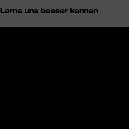
Lerne uns besser kennen
Wir benötigen Ihre Zustimmung, um
den YouTube Video-Service zu
laden!