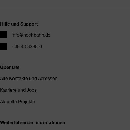
Fusszeile
Hilfe und Support
E-Mail
info@hochbahn.de
Telefon
+49 40 3288-0
Über uns
Alle Kontakte und Adressen
Karriere und Jobs
Aktuelle Projekte
Weiterführende Informationen