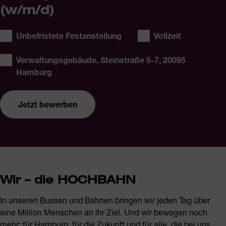
(w/m/d)
Stellentyp:
Arbeitszeit:
Unbefristete Festanstellung
Vollzeit
Ort:
Verwaltungsgebäude, Steinstraße 5-7, 20095
Hamburg
Jetzt bewerben
Strategischer IT-Einkäufer (w/m/d)
Wir – die HOCHBAHN
Jetzt bewerben
In unseren Bussen und Bahnen bringen wir jeden Tag über
eine Million Menschen an ihr Ziel. Und wir bewegen noch
mehr: für Hamburg, für die Zukunft und für alle, die bei uns