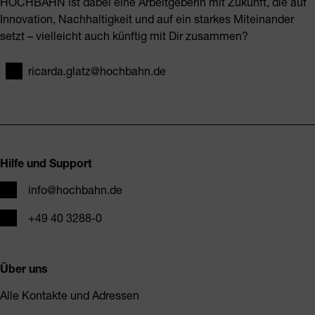
HOCHBAHN ist dabei eine Arbeitgeberin mit Zukunft, die auf
Innovation, Nachhaltigkeit und auf ein starkes Miteinander
setzt – vielleicht auch künftig mit Dir zusammen?
ricarda.glatz@hochbahn.de
E-Mail
Fusszeile
Hilfe und Support
E-Mail
info@hochbahn.de
Telefon
+49 40 3288-0
Über uns
Alle Kontakte und Adressen