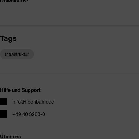
Downloads:
Tags
Infrastruktur
Fusszeile
Hilfe und Support
E-Mail
info@hochbahn.de
Telefon
+49 40 3288-0
Über uns