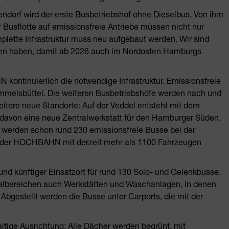
endorf wird der erste Busbetriebshof ohne Dieselbus. Von ihm
Busflotte auf emissionsfreie Antriebe müssen nicht nur
lette Infrastruktur muss neu aufgebaut werden. Wir sind
unden haben, damit ab 2026 auch im Nordosten Hamburgs
kontinuierlich die notwendige Infrastruktur. Emissionsfreie
ummelsbüttel. Die weiteren Busbetriebshöfe werden nach und
itere neue Standorte: Auf der Veddel entsteht mit dem
davon eine neue Zentralwerkstatt für den Hamburger Süden.
3 werden schon rund 230 emissionsfreie Busse bei der
e der HOCHBAHN mit derzeit mehr als 1100 Fahrzeugen
nd künftiger Einsatzort für rund 130 Solo- und Gelenkbusse.
albereichen auch Werkstätten und Waschanlagen, in denen
 Abgestellt werden die Busse unter Carports, die mit der
tige Ausrichtung: Alle Dächer werden begrünt, mit