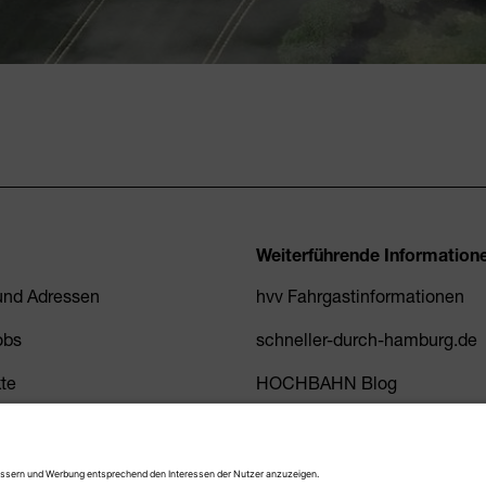
Weiterführende Information
 und Adressen
hvv Fahrgastinformationen
obs
schneller-durch-hamburg.de
kte
HOCHBAHN Blog