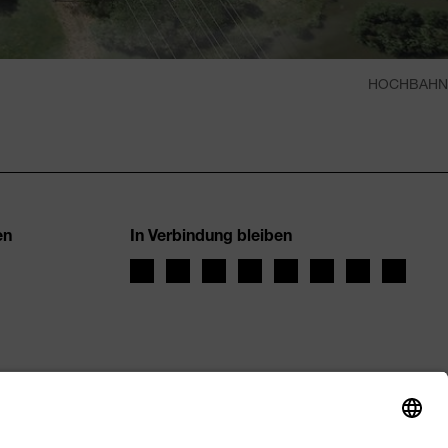
HOCHBAHN
en
In Verbindung bleiben