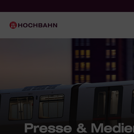
Navigieren in Hochbahn
Schnellnavigation
Hauptnavigation
Presse & Medie