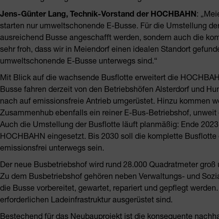
Jens-Günter Lang, Technik-Vorstand der HOCHBAHN
: „Mei
starten nur umweltschonende E-Busse. Für die Umstellung der 
ausreichend Busse angeschafft werden, sondern auch die komp
sehr froh, dass wir in Meiendorf einen idealen Standort gef
umweltschonende E-Busse unterwegs sind.“
Mit Blick auf die wachsende Busflotte erweitert die HOCHBAHN 
Busse fahren derzeit von den Betriebshöfen Alsterdorf und H
nach auf emissionsfreie Antrieb umgerüstet. Hinzu kommen we
Zusammenhub ebenfalls ein reiner E-Bus-Betriebshof, unweit 
Auch die Umstellung der Busflotte läuft planmäßig: Ende 202
HOCHBAHN eingesetzt. Bis 2030 soll die komplette Busflott
emissionsfrei unterwegs sein.
Der neue Busbetriebshof wird rund 28.000 Quadratmeter groß u
Zu dem Busbetriebshof gehören neben Verwaltungs- und Sozi
die Busse vorbereitet, gewartet, repariert und gepflegt werden.
erforderlichen Ladeinfrastruktur ausgerüstet sind.
Bestechend für das Neubauprojekt ist die konsequente nachhal