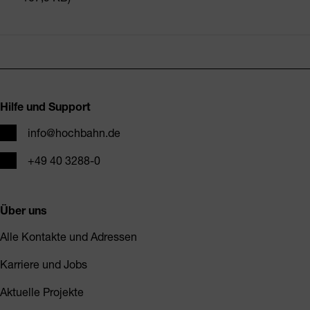
Fusszeile
Hilfe und Support
E-Mail
info@hochbahn.de
Telefon
+49 40 3288-0
Über uns
Alle Kontakte und Adressen
Karriere und Jobs
Aktuelle Projekte