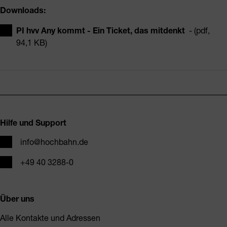
Downloads:
PI hvv Any kommt - Ein Ticket, das mitdenkt
- (pdf,
94,1 KB)
Fusszeile
Hilfe und Support
E-Mail
info@hochbahn.de
Telefon
+49 40 3288-0
Über uns
Alle Kontakte und Adressen