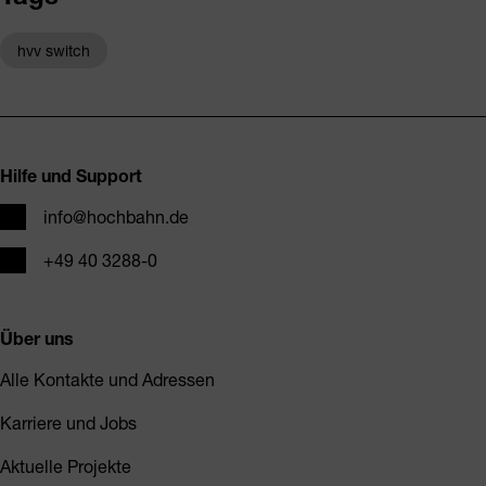
hvv switch
Fusszeile
Hilfe und Support
E-Mail
info@hochbahn.de
Telefon
+49 40 3288-0
Über uns
Alle Kontakte und Adressen
Karriere und Jobs
Aktuelle Projekte