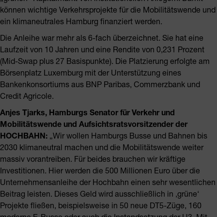
können wichtige Verkehrsprojekte für die Mobilitätswende und
ein klimaneutrales Hamburg finanziert werden.
Die Anleihe war mehr als 6-fach überzeichnet. Sie hat eine
Laufzeit von 10 Jahren und eine Rendite von 0,231 Prozent
(Mid-Swap plus 27 Basispunkte). Die Platzierung erfolgte am
Börsenplatz Luxemburg mit der Unterstützung eines
Bankenkonsortiums aus BNP Paribas, Commerzbank und
Credit Agricole.
Anjes Tjarks, Hamburgs Senator für Verkehr und
Mobilitätswende und Aufsichtsratsvorsitzender der
HOCHBAHN:
„Wir wollen Hamburgs Busse und Bahnen bis
2030 klimaneutral machen und die Mobilitätswende weiter
massiv vorantreiben. Für beides brauchen wir kräftige
Investitionen. Hier werden die 500 Millionen Euro über die
Unternehmensanleihe der Hochbahn einen sehr wesentlichen
Beitrag leisten. Dieses Geld wird ausschließlich in ‚grüne‘
Projekte fließen, beispielsweise in 50 neue DT5-Züge, 160
moderne E-Busse oder auch die Instandsetzung der U3. Mit