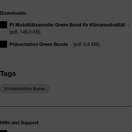
Downloads:
PI Mobilitätswende: Green Bond für Klimaneutralität
-
(pdf, 146,0 KB)
Präsentation Green Bonds
- (pdf, 6,6 MB)
Tags
Emissionsfreie Busse
Fusszeile
Hilfe und Support