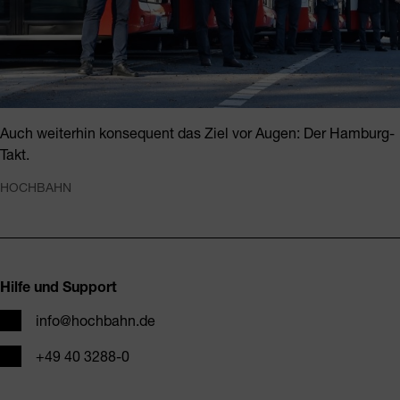
Auch weiterhin konsequent das Ziel vor Augen: Der Hamburg-
Takt.
HOCHBAHN
Fusszeile
Hilfe und Support
E-Mail
info@hochbahn.de
Telefon
+49 40 3288-0