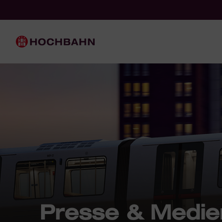
Navigieren in Hochbahn
Schnellnavigation
Hauptnavigation
Presse & Medie