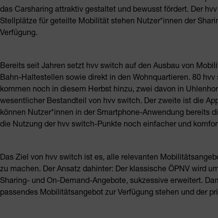
das Carsharing attraktiv gestaltet und bewusst fördert. Der hvv
Stellplätze für geteilte Mobilität stehen Nutzer*innen der Shar
Verfügung.
Bereits seit Jahren setzt hvv switch auf den Ausbau von Mobili
Bahn-Haltestellen sowie direkt in den Wohnquartieren. 80 hvv 
kommen noch in diesem Herbst hinzu, zwei davon in Uhlenhorst,
wesentlicher Bestandteil von hvv switch. Der zweite ist die A
können Nutzer*innen in der Smartphone-Anwendung bereits dire
die Nutzung der hvv switch-Punkte noch einfacher und komfort
Das Ziel von hvv switch ist es, alle relevanten Mobilitätsang
zu machen. Der Ansatz dahinter: Der klassische ÖPNV wird um
Sharing- und On-Demand-Angebote, sukzessive erweitert. Damit
passendes Mobilitätsangebot zur Verfügung stehen und der pr