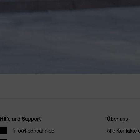
Fusszeile
Hilfe und Support
Über uns
E-Mail
info@hochbahn.de
Alle Kontakte