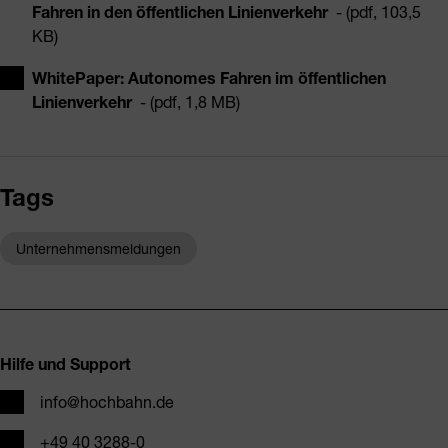
Fahren in den öffentlichen Linienverkehr
- (pdf, 103,5
KB)
WhitePaper: Autonomes Fahren im öffentlichen
Linienverkehr
- (pdf, 1,8 MB)
Tags
Unternehmensmeldungen
Fusszeile
Hilfe und Support
E-Mail
info@hochbahn.de
Telefon
+49 40 3288-0