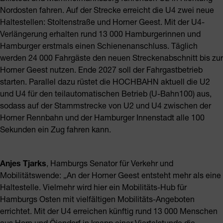
Nordosten fahren. Auf der Strecke erreicht die U4 zwei neue
Haltestellen: Stoltenstraße und Horner Geest. Mit der U4-
Verlängerung erhalten rund 13 000 Hamburgerinnen und
Hamburger erstmals einen Schienenanschluss. Täglich
werden 24 000 Fahrgäste den neuen Streckenabschnitt bis zur
Horner Geest nutzen. Ende 2027 soll der Fahrgastbetrieb
starten. Parallel dazu rüstet die HOCHBAHN aktuell die U2
und U4 für den teilautomatischen Betrieb (U-Bahn100) aus,
sodass auf der Stammstrecke von U2 und U4 zwischen der
Horner Rennbahn und der Hamburger Innenstadt alle 100
Sekunden ein Zug fahren kann.
Anjes Tjarks
, Hamburgs Senator für Verkehr und
Mobilitätswende: „An der Horner Geest entsteht mehr als eine
Haltestelle. Vielmehr wird hier ein Mobilitäts-Hub für
Hamburgs Osten mit vielfältigen Mobilitäts-Angeboten
errichtet. Mit der U4 erreichen künftig rund 13 000 Menschen
aus Horn und Öjendorf in knapp einer Viertelstunde die