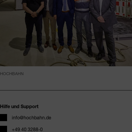
HOCHBAHN
Fusszeile
Hilfe und Support
E-Mail
info@hochbahn.de
Telefon
+49 40 3288-0