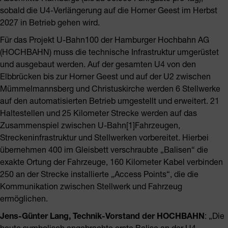
sobald die U4-Verlängerung auf die Horner Geest im Herbst
2027 in Betrieb gehen wird.
Für das Projekt U-Bahn100 der Hamburger Hochbahn AG
(HOCHBAHN) muss die technische Infrastruktur umgerüstet
und ausgebaut werden. Auf der gesamten U4 von den
Elbbrücken bis zur Horner Geest und auf der U2 zwischen
Mümmelmannsberg und Christuskirche werden 6 Stellwerke
auf den automatisierten Betrieb umgestellt und erweitert. 21
Haltestellen und 25 Kilometer Strecke werden auf das
Zusammenspiel zwischen U-Bahn[1]Fahrzeugen,
Streckeninfrastruktur und Stellwerken vorbereitet. Hierbei
übernehmen 400 im Gleisbett verschraubte „Balisen“ die
exakte Ortung der Fahrzeuge, 160 Kilometer Kabel verbinden
250 an der Strecke installierte „Access Points“, die die
Kommunikation zwischen Stellwerk und Fahrzeug
ermöglichen.
Jens-Günter Lang, Technik-Vorstand der HOCHBAHN
: „Die
heute symbolisch angebrachte erste Balise an der U4-