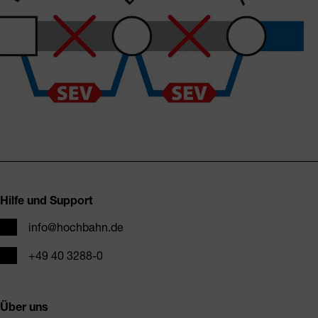
Fusszeile
Hilfe und Support
E-Mail
info@hochbahn.de
Telefon
+49 40 3288-0
Über uns