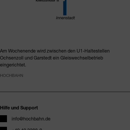
Am Wochenende wird zwischen den U1-Haltestellen
Ochsenzoll und Garstedt ein Gleiswechselbetrieb
eingerichtet.
HOCHBAHN
Fusszeile
Hilfe und Support
E-Mail
info@hochbahn.de
Telefon