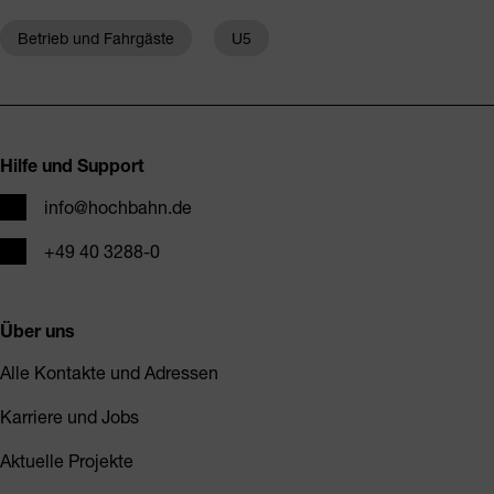
Betrieb und Fahrgäste
U5
Fusszeile
Hilfe und Support
E-Mail
info@hochbahn.de
Telefon
+49 40 3288-0
Über uns
Alle Kontakte und Adressen
Karriere und Jobs
Aktuelle Projekte