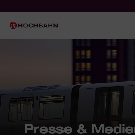
Navigieren in Hochbahn
Schnellnavigation
Hauptnavigation
Presse & Medie