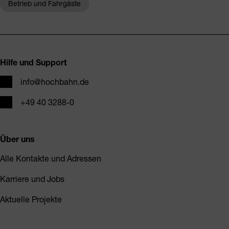
Betrieb und Fahrgäste
Fusszeile
Hilfe und Support
E-Mail
info@hochbahn.de
Telefon
+49 40 3288-0
Über uns
Alle Kontakte und Adressen
Karriere und Jobs
Aktuelle Projekte