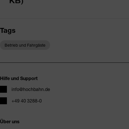
KB)
Tags
Betrieb und Fahrgäste
Fusszeile
Hilfe und Support
E-Mail
info@hochbahn.de
Telefon
+49 40 3288-0
Über uns